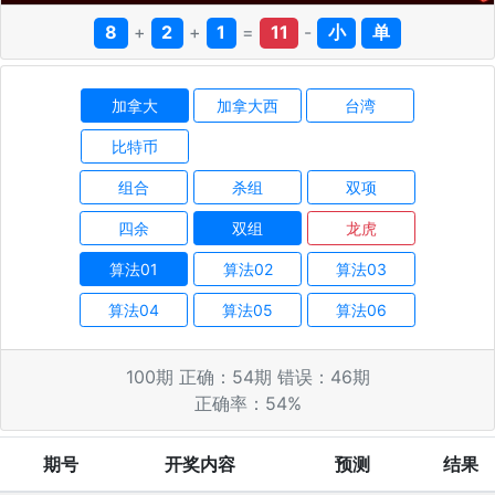
8
+
2
+
1
=
11
-
小
单
加拿大
加拿大西
台湾
比特币
组合
杀组
双项
四余
双组
龙虎
算法01
算法02
算法03
算法04
算法05
算法06
100
期 正确：
54
期 错误：
46
期
正确率：
54
%
期号
开奖内容
预测
结果