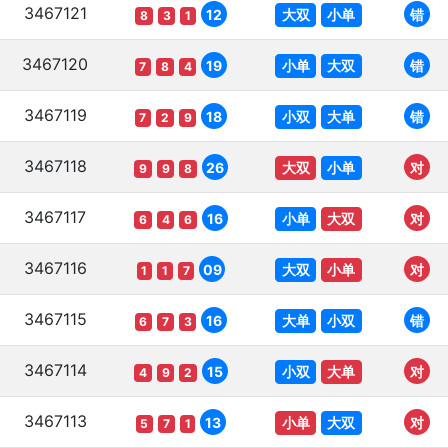
3467121
大双
小单
12
错
8
3
1
3467120
小单
大双
19
错
7
8
4
3467119
小双
大单
18
错
7
2
9
3467118
大双
小单
26
对
9
9
8
3467117
小单
大双
16
对
6
4
6
3467116
大双
小单
09
对
1
1
7
3467115
大单
小双
16
错
6
7
3
3467114
小双
大单
15
对
4
9
2
3467113
小单
大双
13
对
5
7
1